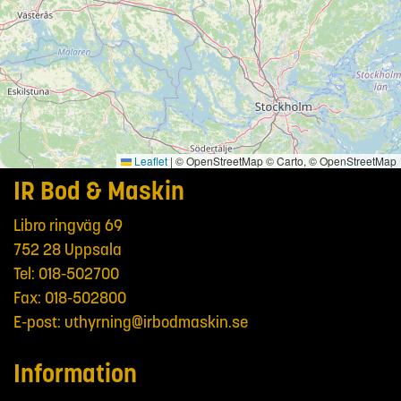
Leaflet
|
© OpenStreetMap © Carto, © OpenStreetMap
IR Bod & Maskin
Libro ringväg 69
752 28 Uppsala
Tel:
018-502700
Fax: 018-502800
E-post:
uthyrning@irbodmaskin.se
Information