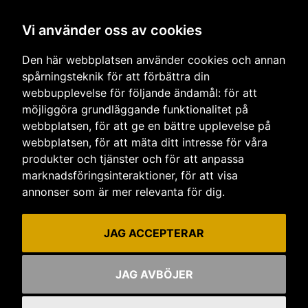
Om oss
Vi använder oss av cookies
Frågor och svar
Den här webbplatsen använder cookies och annan
Allmänna villkor
spårningsteknik för att förbättra din
webbupplevelse för följande ändamål:
för att
Vår integritetspolicy
möjliggöra grundläggande funktionalitet på
Cookies
webbplatsen
,
för att ge en bättre upplevelse på
webbplatsen
,
för att mäta ditt intresse för våra
Vi finns här
produkter och tjänster och för att anpassa
marknadsföringsinteraktioner
,
för att visa
Tierp
annonser som är mer relevanta för dig
.
Uppsala
JAG ACCEPTERAR
JAG AVBÖJER
© IR Bod & Maskin 2026