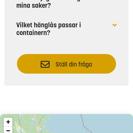
mina saker?
Vilket hänglås passar i
containern?
Ställ din fråga
+
−