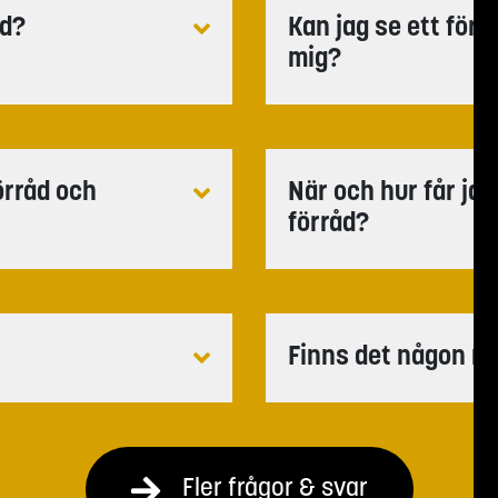
åd?
Kan jag se ett för
mig?
örråd och
När och hur får jag 
förråd?
Finns det någon mi
Fler frågor & svar