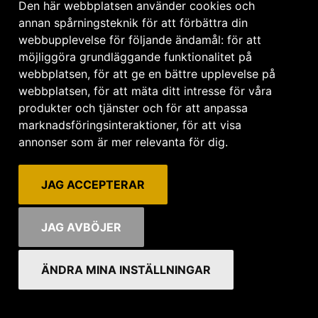
Den här webbplatsen använder cookies och
råd innan jag bestämmer
annan spårningsteknik för att förbättra din
webbupplevelse för följande ändamål:
för att
möjliggöra grundläggande funktionalitet på
webbplatsen
,
för att ge en bättre upplevelse på
webbplatsen
,
för att mäta ditt intresse för våra
produkter och tjänster och för att anpassa
tillgång till mitt
marknadsföringsinteraktioner
,
för att visa
annonser som är mer relevanta för dig
.
JAG ACCEPTERAR
nsta förvaringstid?
JAG AVBÖJER
ÄNDRA MINA INSTÄLLNINGAR