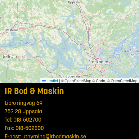
Leaflet
|
© OpenStreetMap © Carto, © OpenStreetMap
IR Bod & Maskin
Libro ringväg 69
752 28 Uppsala
Tel:
018-502700
Fax: 018-502800
E-post:
uthyrning@irbodmaskin.se