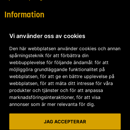
Information
Om oss
Vi använder oss av cookies
Frågor och svar
Den här webbplatsen använder cookies och annan
Allmänna villkor
spårningsteknik för att förbättra din
webbupplevelse för följande ändamål:
för att
Vår integritetspolicy
möjliggöra grundläggande funktionalitet på
Cookies
webbplatsen
,
för att ge en bättre upplevelse på
webbplatsen
,
för att mäta ditt intresse för våra
Vi finns här
produkter och tjänster och för att anpassa
marknadsföringsinteraktioner
,
för att visa
Tierp
annonser som är mer relevanta för dig
.
Uppsala
JAG ACCEPTERAR